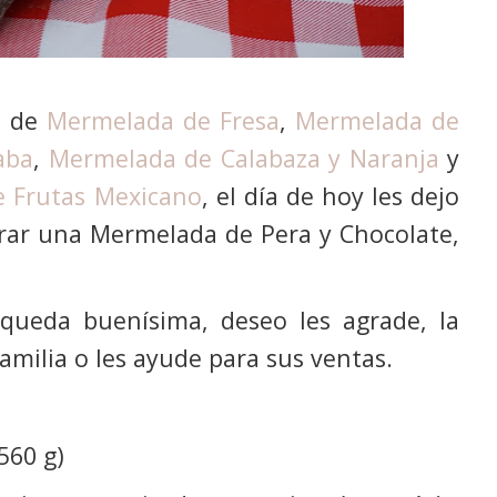
a de
Mermelada de Fresa
,
Mermelada de
aba
,
Mermelada de Calabaza y Naranja
y
 Frutas Mexicano
, el día de hoy les dejo
rar una Mermelada de Pera y Chocolate,
queda buenísima, deseo les agrade, la
amilia o les ayude para sus ventas.
560 g)