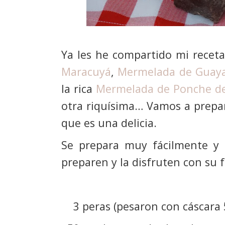
Ya les he compartido mi recet
Maracuyá
,
Mermelada de Guay
la rica
Mermelada de Ponche de
otra riquísima… Vamos a prepa
que es una delicia.
Se prepara muy fácilmente y 
preparen y la disfruten con su f
3 peras (pesaron con cáscara 