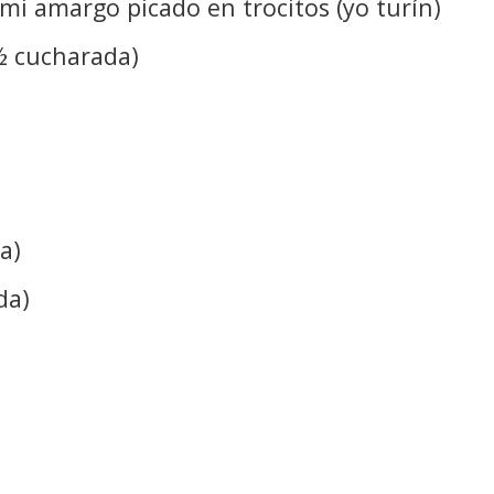
mi amargo picado en trocitos (yo turín)
(½ cucharada)
a)
da)
)