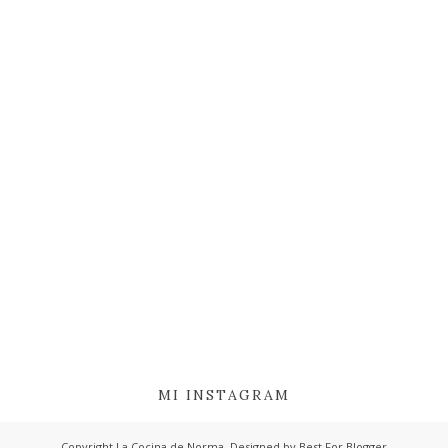
MI INSTAGRAM
Copyright
La Cocina de Norma
. Designed by
Best For Blogger